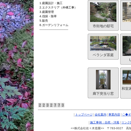
1.庭園設計・施工
2.
エクステリア（外構工事）
3.
庭園管理
4.伐採・除草
5.
販売
6.ガーデン
リフォーム
市街地の邸宅
──────────────
ベランダ茶庭
和室
廊下突当り窓
|
|
|
|
トップページ
会社案内
事業内容
◇◆ギ
|
|
施工事例：自然・洋風
リンク
<<株式会社佐々木造園>> 〒783-0027 高知県南