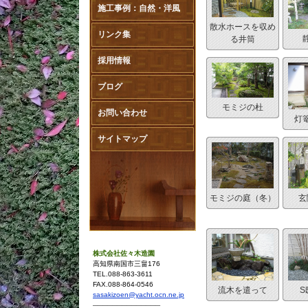
施工事例：自然・洋風
散水ホースを収め
リンク集
る井筒
採用情報
ブログ
モミジの杜
お問い合わせ
灯
サイトマップ
モミジの庭（冬）
玄
株式会社佐々木造園
高知県南国市三畠176
TEL.088-863-3611
FAX.088-864-0546
流木を遣って
S
sasakizoen@yacht.ocn.ne.jp
──────────────