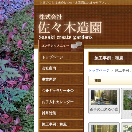
お庭のことは株式会社佐々木造園におまかせ下さい。
トップページ
施工事例：和風
会社案内
トップページ
＞
施工事例
事業内容
和風
◇◆ギャラリー◆◇
お手入れカレンダー
茶事の出来る小庭
雑草対策
施工事例：和風