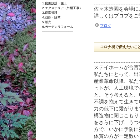
1.庭園設計・施工
佐々木造園を会場に
2.
エクステリア（外構工事）
3.
庭園管理
詳しくはブロブをご覧く
4.伐採・除草
5.
販売
ブログ
6.ガーデン
リフォーム
──────────────
コロナ禍で伝えたいこ
ステイホームが合言
私たちにとって、出
産業革命以降、私た
ヒトが、人工環境で
と。そう考えると、
不調を抱えて生きて
力の低下に繋がりま
構造物に閉じこもり
をさらに下げ、うつ
方で、いかに予防に
体質の方が一定数い