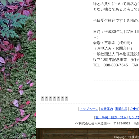
緑との共生について著名な
とない機会であると考えて
当日受付歓迎です！皆様の
日時：平成30年1月27日土曜
～）
会場：三翠園（桜の間）
（お申込み・お問合せ）
一般社団法人日本造園建
設立40周年記念事業 実行
TEL 088-803-7345 FAX
|
|
|
|
トップページ
会社案内
事業内容
◇◆ギ
|
|
施工事例：自然・洋風
リンク
<<株式会社佐々木造園>> 〒783-0027 高知県南
Copyright © 株式