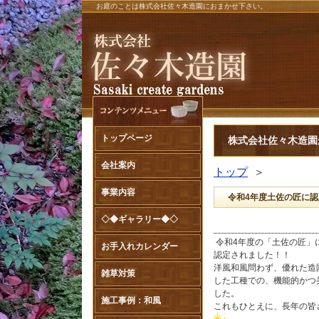
お庭のことは株式会社佐々木造園におまかせ下さい。
トップページ
株式会社佐々木造園
会社案内
トップ
＞
事業内容
令和4年度土佐の匠に
◇◆ギャラリー◆◇
令和4年度の「土佐の匠」
お手入れカレンダー
認定されました！！
洋風和風問わず、優れた造
雑草対策
した工種での、機能的かつ
した。
施工事例：和風
これもひとえに、長年の皆