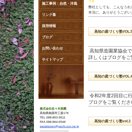
施工事例：自然・洋風
弊社としても、こんなうれし
本当に、ありがとうござい
リンク集
採用情報
高知の庭づくり塾VOL.
ブログ
お問い合わせ
高知県造園業協会で
詳しくはブログをご
サイトマップ
高知の庭づくり塾VOL.
令和2年度2回目に
ブログをご覧くださ
株式会社佐々木造園
高知県南国市三畠176
TEL.088-863-3611
高知の庭づくり塾vol.3
FAX.088-864-0546
sasakizoen@yacht.ocn.ne.jp
──────────────