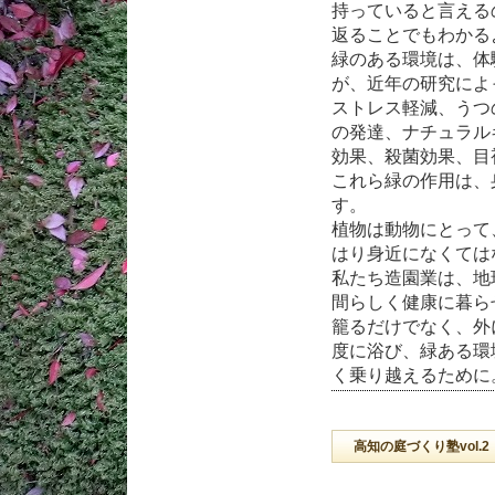
持っていると言える
返ることでもわかる
緑のある環境は、体
が、近年の研究によ
ストレス軽減、うつ
の発達、ナチュラル
効果、殺菌効果、目
これら緑の作用は、
す。
植物は動物にとって
はり身近になくては
私たち造園業は、地
間らしく健康に暮ら
籠るだけでなく、外
度に浴び、緑ある環
く乗り越えるために
高知の庭づくり塾vol.2