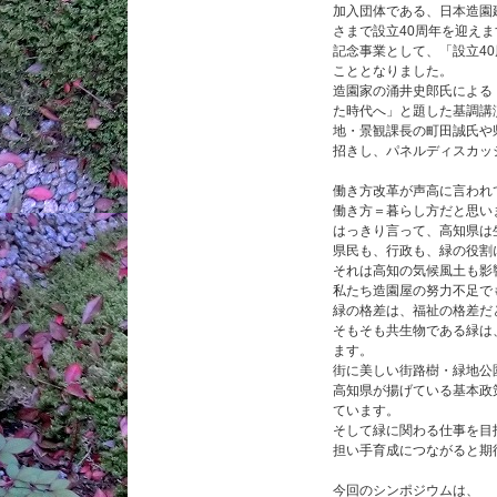
加入団体である、日本造園
さまで設立40周年を迎えま
記念事業として、「設立4
こととなりました。
造園家の涌井史郎氏による
た時代へ」と題した基調講
地・景観課長の町田誠氏や
招きし、パネルディスカッ
働き方改革が声高に言われ
働き方＝暮らし方だと思い
はっきり言って、高知県は
県民も、行政も、緑の役割
それは高知の気候風土も影
私たち造園屋の努力不足で
緑の格差は、福祉の格差だ
そもそも共生物である緑は
ます。
街に美しい街路樹・緑地公
高知県が揚げている基本政
ています。
そして緑に関わる仕事を目
担い手育成につながると期
今回のシンポジウムは、